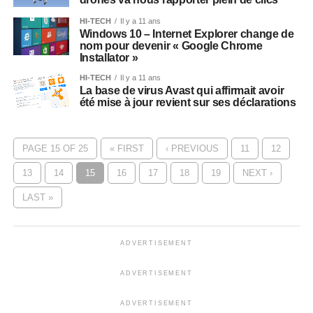
HI-TECH
Il y a 11 ans
Windows 10 – Internet Explorer change de
nom pour devenir « Google Chrome
Installator »
HI-TECH
Il y a 11 ans
La base de virus Avast qui affirmait avoir
été mise à jour revient sur ses déclarations
PAGE 15 OF 25
« FIRST
‹ PREVIOUS
11
12
13
14
15
16
17
18
19
NEXT ›
LAST »
ADVERTISEMENT
ADVERTISEMENT
ADVERTISEMENT