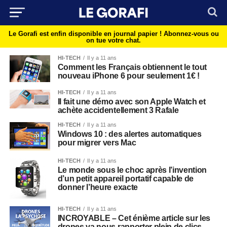
Le Gorafi est enfin disponible en journal papier !
Abonnez-vous ou
on tue votre chat.
HI-TECH
Il y a 11 ans
Comment les Français obtiennent le tout
nouveau iPhone 6 pour seulement 1€ !
HI-TECH
Il y a 11 ans
Il fait une démo avec son Apple Watch et
achète accidentellement 3 Rafale
HI-TECH
Il y a 11 ans
Windows 10 : des alertes automatiques
pour migrer vers Mac
HI-TECH
Il y a 11 ans
Le monde sous le choc après l’invention
d’un petit appareil portatif capable de
donner l’heure exacte
HI-TECH
Il y a 11 ans
INCROYABLE – Cet énième article sur les
drones va nous rapporter plein de clics