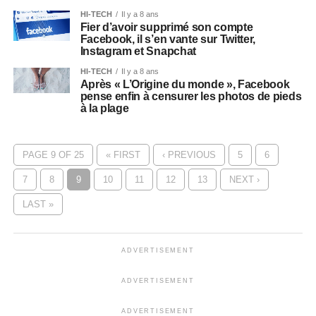
HI-TECH
Il y a 8 ans
Fier d’avoir supprimé son compte
Facebook, il s’en vante sur Twitter,
Instagram et Snapchat
HI-TECH
Il y a 8 ans
Après « L’Origine du monde », Facebook
pense enfin à censurer les photos de pieds
à la plage
PAGE 9 OF 25
« FIRST
‹ PREVIOUS
5
6
7
8
9
10
11
12
13
NEXT ›
LAST »
ADVERTISEMENT
ADVERTISEMENT
ADVERTISEMENT