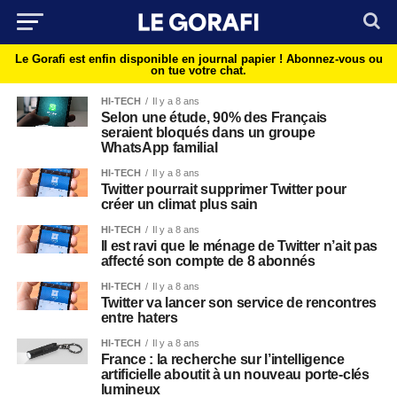
Le Gorafi est enfin disponible en journal papier !
Abonnez-vous ou
on tue votre chat.
HI-TECH
Il y a 8 ans
Selon une étude, 90% des Français
seraient bloqués dans un groupe
WhatsApp familial
HI-TECH
Il y a 8 ans
Twitter pourrait supprimer Twitter pour
créer un climat plus sain
HI-TECH
Il y a 8 ans
Il est ravi que le ménage de Twitter n’ait pas
affecté son compte de 8 abonnés
HI-TECH
Il y a 8 ans
Twitter va lancer son service de rencontres
entre haters
HI-TECH
Il y a 8 ans
France : la recherche sur l’intelligence
artificielle aboutit à un nouveau porte-clés
lumineux