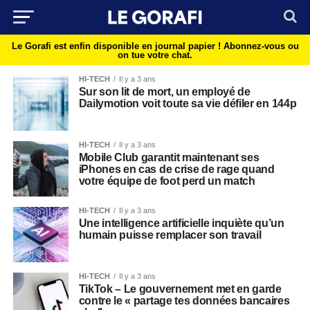
Le Gorafi est enfin disponible en journal papier !
Abonnez-vous ou
on tue votre chat.
HI-TECH
Il y a 3 ans
Sur son lit de mort, un employé de
Dailymotion voit toute sa vie défiler en 144p
HI-TECH
Il y a 3 ans
Mobile Club garantit maintenant ses
iPhones en cas de crise de rage quand
votre équipe de foot perd un match
HI-TECH
Il y a 3 ans
Une intelligence artificielle inquiète qu’un
humain puisse remplacer son travail
HI-TECH
Il y a 3 ans
TikTok – Le gouvernement met en garde
contre le « partage tes données bancaires