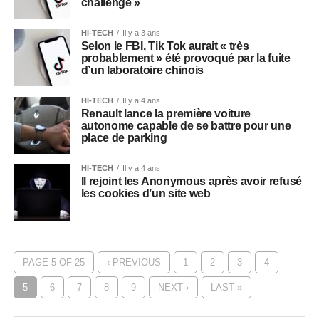
challenge »
HI-TECH
Il y a 3 ans
Selon le FBI, Tik Tok aurait « très
probablement » été provoqué par la fuite
d’un laboratoire chinois
HI-TECH
Il y a 4 ans
Renault lance la première voiture
autonome capable de se battre pour une
place de parking
HI-TECH
Il y a 4 ans
Il rejoint les Anonymous après avoir refusé
les cookies d’un site web
PAGE 5 OF 25
‹ PREVIOUS
1
2
3
4
5
6
7
8
9
NEXT ›
LAST »