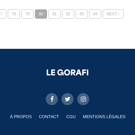
77
78
79
80
81
82
83
84
NEXT ›
À PROPOS
CONTACT
CGU
MENTIONS LÉGALES