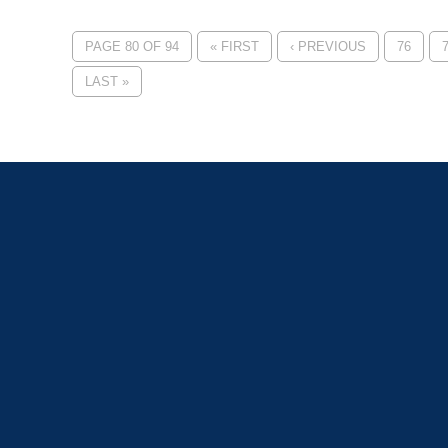
PAGE 80 OF 94
« FIRST
‹ PREVIOUS
76
LAST »