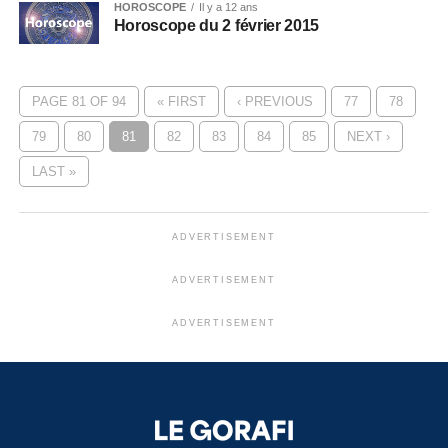
HOROSCOPE
Il y a 12 ans
Horoscope du 2 février 2015
PAGE 81 OF 94
« FIRST
‹ PREVIOUS
77
78
79
80
81
82
83
84
85
NEXT ›
LAST »
ADVERTISEMENT
ADVERTISEMENT
ADVERTISEMENT