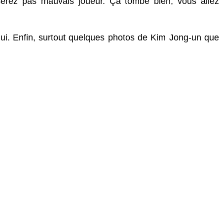
erez pas mauvais joueur. Ça tombe bien, vous allez
hui. Enfin, surtout quelques photos de Kim Jong-un que