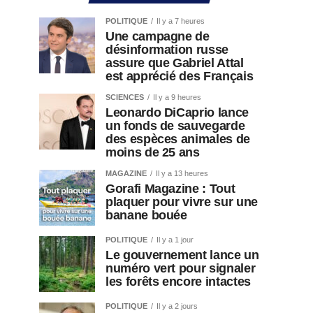
POLITIQUE
Il y a 7 heures
Une campagne de
désinformation russe
assure que Gabriel Attal
est apprécié des Français
SCIENCES
Il y a 9 heures
Leonardo DiCaprio lance
un fonds de sauvegarde
des espèces animales de
moins de 25 ans
MAGAZINE
Il y a 13 heures
Gorafi Magazine : Tout
plaquer pour vivre sur une
banane bouée
POLITIQUE
Il y a 1 jour
Le gouvernement lance un
numéro vert pour signaler
les forêts encore intactes
POLITIQUE
Il y a 2 jours