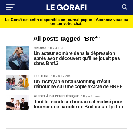
Le Gorafi est enfin disponible en journal papier !
Abonnez-vous ou
on tue votre chat.
All posts tagged "Bref"
MEDIAS
Il y a 1 an
Un acteur sombre dans la dépression
après avoir découvert qu’il ne jouait pas
dans Bref.2
CULTURE
Il y a 12 ans
Un incroyable brainstorming créatif
débouche sur une copie exacte de BREF
AU DELÀ DU PÉRIPHÉRIQUE
Il y a 13 ans
Tout le monde au bureau est motivé pour
tourner une parodie de Bref ou un lip dub