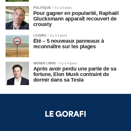
POLITIQUE
Il y a 3 jours
Pour gagner en popularité, Raphaël
Glucksmann apparaît recouvert de
crousty
LOISIRS
Il y a 4 jours
Été – 5 nouveaux panneaux à
reconnaître sur les plages
MONDE LIBRE
Il y a 4 jours
Après avoir perdu une partie de sa
fortune, Elon Musk contraint de
dormir dans sa Tesla