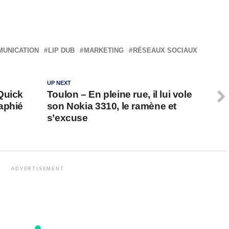
UNICATION
LIP DUB
MARKETING
RÉSEAUX SOCIAUX
UP NEXT
Quick
Toulon – En pleine rue, il lui vole
aphié
son Nokia 3310, le ramène et
s’excuse
ADVERTISEMENT