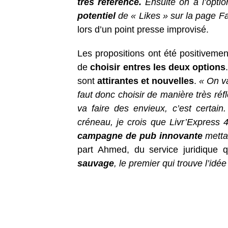
très référencé.
Ensuite on a l’optio
potentiel
de « Likes » sur la page F
lors d’un point presse improvisé.
Les propositions ont été positivement
de
choisir entres les deux options
sont
attirantes et nouvelles
.
« On va
faut donc choisir de manière très réf
va faire des envieux, c’est certai
créneau, je crois que Livr’Express 
campagne de pub innovante
metta
part Ahmed, du service juridique 
sauvage
, le premier qui trouve l’idé