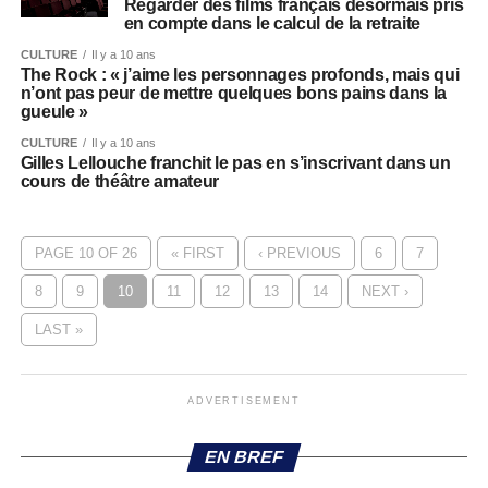
Regarder des films français désormais pris
en compte dans le calcul de la retraite
CULTURE
Il y a 10 ans
The Rock : « j’aime les personnages profonds, mais qui
n’ont pas peur de mettre quelques bons pains dans la
gueule »
CULTURE
Il y a 10 ans
Gilles Lellouche franchit le pas en s’inscrivant dans un
cours de théâtre amateur
PAGE 10 OF 26
« FIRST
‹ PREVIOUS
6
7
8
9
10
11
12
13
14
NEXT ›
LAST »
ADVERTISEMENT
EN BREF