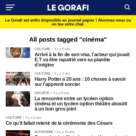
Le Gorafi est enfin disponible en journal papier !
Abonnez-vous ou
on tue votre chat.
All posts tagged "cinéma"
CULTURE
Il y a 9 ans
Arrivé à la fin de son visa, l’acteur qui jouait
E.T va être rapatrié vers sa planète
d’origine
CULTURE
Il y a 9 ans
Harry Potter a 20 ans : 10 choses à savoir
sur l’apprenti sorcier
SOCIÉTÉ
Il y a 9 ans
La rencontre entre un lycéen option
cinéma et un lycéen option théâtre aboutit
à un bon gros joint
CULTURE
Il y a 9 ans
Ce qu’il fallait retenir de la cérémonie des Césars
ECONOMIE
Il y a 10 ans