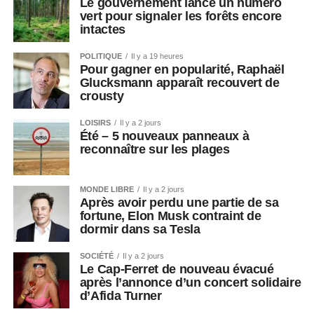
Le gouvernement lance un numéro
vert pour signaler les forêts encore
intactes
POLITIQUE
Il y a 19 heures
Pour gagner en popularité, Raphaël
Glucksmann apparaît recouvert de
crousty
LOISIRS
Il y a 2 jours
Été – 5 nouveaux panneaux à
reconnaître sur les plages
MONDE LIBRE
Il y a 2 jours
Après avoir perdu une partie de sa
fortune, Elon Musk contraint de
dormir dans sa Tesla
SOCIÉTÉ
Il y a 2 jours
Le Cap-Ferret de nouveau évacué
après l’annonce d’un concert solidaire
d’Afida Turner