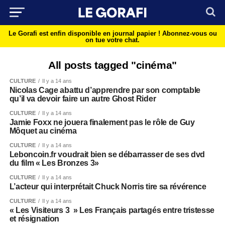
Le Gorafi est enfin disponible en journal papier !
Abonnez-vous ou
on tue votre chat.
All posts tagged "cinéma"
CULTURE
Il y a 14 ans
Nicolas Cage abattu d’apprendre par son comptable
qu’il va devoir faire un autre Ghost Rider
CULTURE
Il y a 14 ans
Jamie Foxx ne jouera finalement pas le rôle de Guy
Môquet au cinéma
CULTURE
Il y a 14 ans
Leboncoin.fr voudrait bien se débarrasser de ses dvd
du film « Les Bronzes 3»
CULTURE
Il y a 14 ans
L’acteur qui interprétait Chuck Norris tire sa révérence
CULTURE
Il y a 14 ans
« Les Visiteurs 3 » Les Français partagés entre tristesse
et résignation