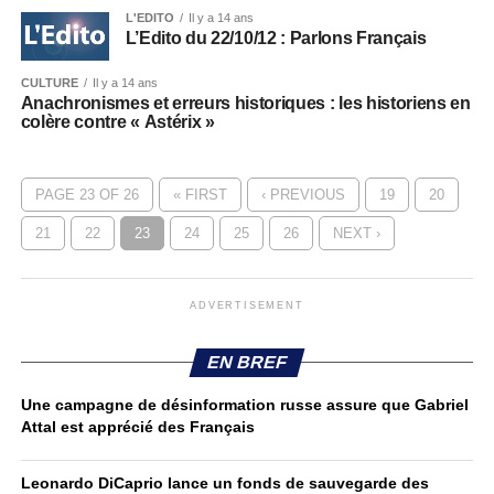
L'EDITO
Il y a 14 ans
L’Edito du 22/10/12 : Parlons Français
CULTURE
Il y a 14 ans
Anachronismes et erreurs historiques : les historiens en
colère contre « Astérix »
PAGE 23 OF 26
« FIRST
‹ PREVIOUS
19
20
21
22
23
24
25
26
NEXT ›
ADVERTISEMENT
EN BREF
Une campagne de désinformation russe assure que Gabriel
Attal est apprécié des Français
Leonardo DiCaprio lance un fonds de sauvegarde des