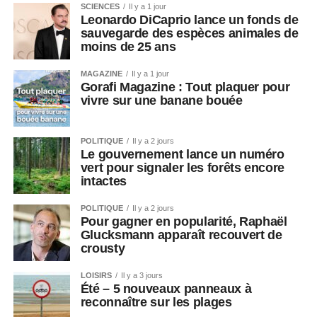
SCIENCES
Il y a 1 jour
Leonardo DiCaprio lance un fonds de
sauvegarde des espèces animales de
moins de 25 ans
MAGAZINE
Il y a 1 jour
Gorafi Magazine : Tout plaquer pour
vivre sur une banane bouée
POLITIQUE
Il y a 2 jours
Le gouvernement lance un numéro
vert pour signaler les forêts encore
intactes
POLITIQUE
Il y a 2 jours
Pour gagner en popularité, Raphaël
Glucksmann apparaît recouvert de
crousty
LOISIRS
Il y a 3 jours
Été – 5 nouveaux panneaux à
reconnaître sur les plages