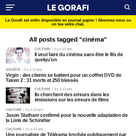
Le Gorafi est enfin disponible en journal papier !
Abonnez-vous ou
on tue votre chat.
All posts tagged "cinéma"
CULTURE
Il y a 13 ans
Il veut faire du cinéma sans être le fils de
quelqu’un
SOCIÉTÉ
Il y a 13 ans
Virgin : des clients se battent pour un coffret DVD de
Taken 2 : 31 morts et 250 blessés
CULTURE
Il y a 13 ans
Ils cherchent des erreurs dans les
émissions sur les erreurs de films
CULTURE
Il y a 13 ans
Jason Statham confirmé pour la nouvelle adaptation de
la Liste de Schindler
CULTURE
Il y a 13 ans
Une journaliste de Télérama lynchée publiquement par