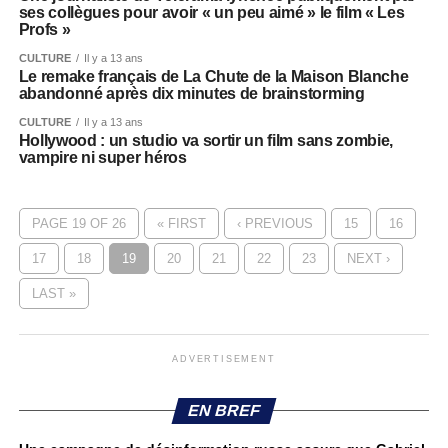
ses collègues pour avoir « un peu aimé » le film « Les
Profs »
CULTURE
Il y a 13 ans
Le remake français de La Chute de la Maison Blanche
abandonné après dix minutes de brainstorming
CULTURE
Il y a 13 ans
Hollywood : un studio va sortir un film sans zombie,
vampire ni super héros
PAGE 19 OF 26
« FIRST
‹ PREVIOUS
15
16
17
18
19
20
21
22
23
NEXT ›
LAST »
ADVERTISEMENT
EN BREF