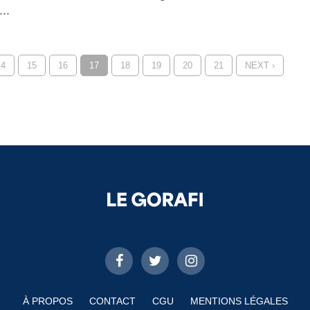
..
14
15
16
17
18
19
20
21
NEXT ›
À PROPOS
CONTACT
CGU
MENTIONS LÉGALES