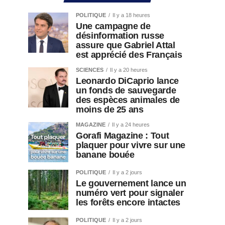
POLITIQUE
Il y a 18 heures
Une campagne de
désinformation russe
assure que Gabriel Attal
est apprécié des Français
SCIENCES
Il y a 20 heures
Leonardo DiCaprio lance
un fonds de sauvegarde
des espèces animales de
moins de 25 ans
MAGAZINE
Il y a 24 heures
Gorafi Magazine : Tout
plaquer pour vivre sur une
banane bouée
POLITIQUE
Il y a 2 jours
Le gouvernement lance un
numéro vert pour signaler
les forêts encore intactes
POLITIQUE
Il y a 2 jours