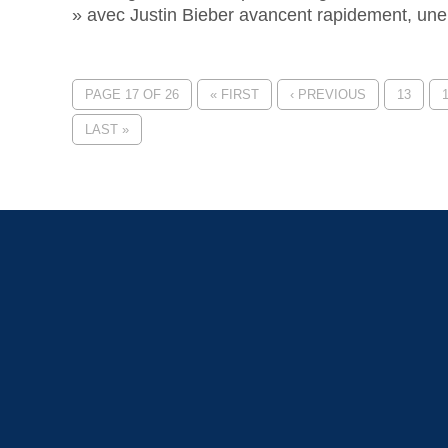
» avec Justin Bieber avancent rapidement, une.
PAGE 17 OF 26
« FIRST
‹ PREVIOUS
13
LAST »