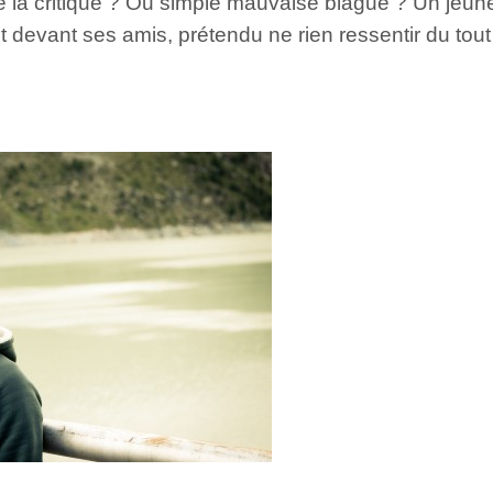
 la critique ? Ou simple mauvaise blague ? Un jeune 
t devant ses amis, prétendu ne rien ressentir du tout