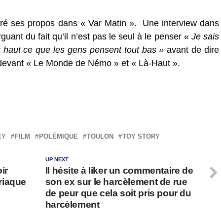
éré ses propos dans « Var Matin ». Une interview dans
rguant du fait qu’il n’est pas le seul à le penser «
Je sais
ut haut ce que les gens pensent tout bas »
avant de dire
ti devant « Le Monde de Némo » et « Là-Haut ».
EY
FILM
POLÉMIQUE
TOULON
TOY STORY
UP NEXT
ir
Il hésite à liker un commentaire de
riaque
son ex sur le harcèlement de rue
de peur que cela soit pris pour du
harcèlement