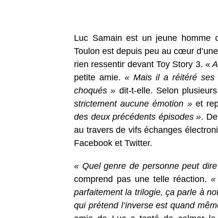
Luc Samain est un jeune homme or
Toulon est depuis peu au cœur d’une 
rien ressentir devant Toy Story 3. «
Au
petite amie.
« Mais il a réitéré se
choqués »
dit-t-elle. Selon plusie
strictement aucune émotion »
et rep
des deux précédents épisodes »
. De
au travers de vifs échanges électron
Facebook et Twitter.
« Quel genre de personne peut dire q
comprend pas une telle réaction.
«
parfaitement la trilogie, ça parle à n
qui prétend l’inverse est quand mêm