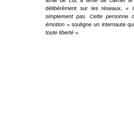
amie de Luc a tenté de calmer le 
délibérément sur les réseaux.
« Il
simplement pas. Cette personne n’
émotion »
souligne un internaute qu
toute liberté ».