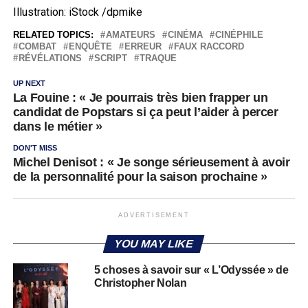
Illustration: iStock /dpmike
RELATED TOPICS:
AMATEURS
CINÉMA
CINÉPHILE
COMBAT
ENQUÊTE
ERREUR
FAUX RACCORD
RÉVÉLATIONS
SCRIPT
TRAQUE
UP NEXT
La Fouine : « Je pourrais très bien frapper un
candidat de Popstars si ça peut l’aider à percer
dans le métier »
DON'T MISS
Michel Denisot : « Je songe sérieusement à avoir
de la personnalité pour la saison prochaine »
ADVERTISEMENT
YOU MAY LIKE
5 choses à savoir sur « L’Odyssée » de
Christopher Nolan