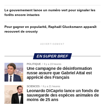
Le gouvernement lance un numéro vert pour signaler les
forêts encore intactes
Pour gagner en popularité, Raphaël Glucksmann apparaît
recouvert de crousty
ADVERTISEMENT
EN SUPER BREF
POLITIQUE
Il y a 19 heures
Une campagne de désinformation
russe assure que Gabriel Attal est
apprécié des Français
SCIENCES
Il y a 21 heures
Leonardo DiCaprio lance un fonds de
sauvegarde des espèces animales de
moins de 25 ans