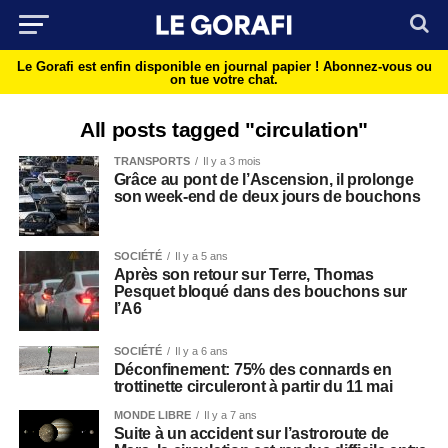
Le Gorafi est enfin disponible en journal papier !
Abonnez-vous ou
on tue votre chat.
All posts tagged "circulation"
TRANSPORTS
Il y a 3 mois
Grâce au pont de l’Ascension, il prolonge
son week-end de deux jours de bouchons
SOCIÉTÉ
Il y a 5 ans
Après son retour sur Terre, Thomas
Pesquet bloqué dans des bouchons sur
l’A6
SOCIÉTÉ
Il y a 6 ans
Déconfinement: 75% des connards en
trottinette circuleront à partir du 11 mai
MONDE LIBRE
Il y a 7 ans
Suite à un accident sur l’astroroute de