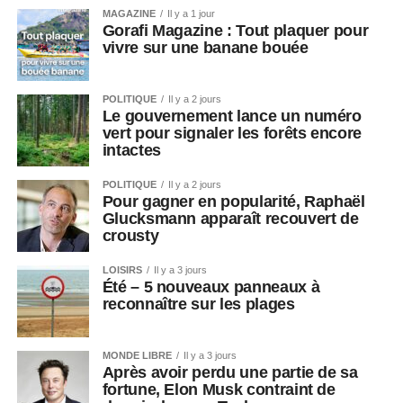
MAGAZINE
Il y a 1 jour
Gorafi Magazine : Tout plaquer pour
vivre sur une banane bouée
POLITIQUE
Il y a 2 jours
Le gouvernement lance un numéro
vert pour signaler les forêts encore
intactes
POLITIQUE
Il y a 2 jours
Pour gagner en popularité, Raphaël
Glucksmann apparaît recouvert de
crousty
LOISIRS
Il y a 3 jours
Été – 5 nouveaux panneaux à
reconnaître sur les plages
MONDE LIBRE
Il y a 3 jours
Après avoir perdu une partie de sa
fortune, Elon Musk contraint de