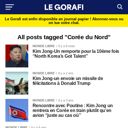
Le Gorafi est enfin disponible en journal papier !
Abonnez-vous ou
on tue votre chat.
All posts tagged "Corée du Nord"
MONDE LIBRE
Il y a 8 mois
Kim Jong-Un remporte pour la 10ème fois
“North Korea’s Got Talent”
MONDE LIBRE
Il y a 2 ans
Kim Jong-un envoie un missile de
félicitations à Donald Trump
MONDE LIBRE
Il y a 3 ans
Rencontre avec Poutine : Kim Jong un
rentrera en Corée en train plutôt qu’en
avion “juste au cas où”
MONDE LIBRE
Il y a 6 ans