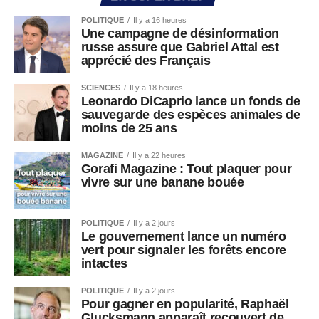
POLITIQUE
Il y a 16 heures
Une campagne de désinformation
russe assure que Gabriel Attal est
apprécié des Français
SCIENCES
Il y a 18 heures
Leonardo DiCaprio lance un fonds de
sauvegarde des espèces animales de
moins de 25 ans
MAGAZINE
Il y a 22 heures
Gorafi Magazine : Tout plaquer pour
vivre sur une banane bouée
POLITIQUE
Il y a 2 jours
Le gouvernement lance un numéro
vert pour signaler les forêts encore
intactes
POLITIQUE
Il y a 2 jours
Pour gagner en popularité, Raphaël
Glucksmann apparaît recouvert de