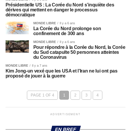
Présidentielle US : La Corée du Nord s’inquiète des
dérives qui mettent en danger le processus
démocratique
MONDE LIBRE
Il y a 6 ans
La Corée du Nord prolonge son
confinement de 300 ans
MONDE LIBRE
Il y a 6 ans
Pour répondre à la Corée du Nord, la Corée
du Sud catapulte 50 personnes atteintes
du Coronavirus
MONDE LIBRE
Il y a 7 ans
Kim Jong-un vexé que les USA et l’Iran ne lui ont pas
proposé de jouer à la guerre
PAGE 1 OF 4
1
2
3
4
ADVERTISEMENT
EN BREF