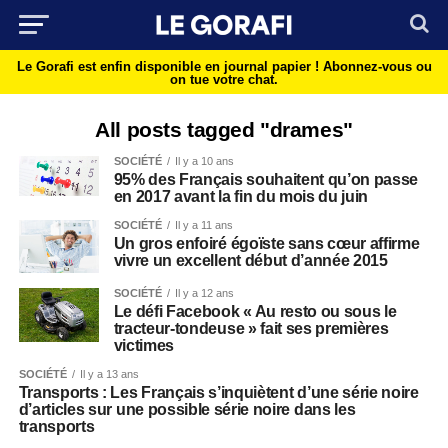
Le Gorafi est enfin disponible en journal papier !
Abonnez-vous ou
on tue votre chat.
All posts tagged "drames"
SOCIÉTÉ
Il y a 10 ans
95% des Français souhaitent qu’on passe
en 2017 avant la fin du mois du juin
SOCIÉTÉ
Il y a 11 ans
Un gros enfoiré égoïste sans cœur affirme
vivre un excellent début d’année 2015
SOCIÉTÉ
Il y a 12 ans
Le défi Facebook « Au resto ou sous le
tracteur-tondeuse » fait ses premières
victimes
SOCIÉTÉ
Il y a 13 ans
Transports : Les Français s’inquiètent d’une série noire
d’articles sur une possible série noire dans les
transports