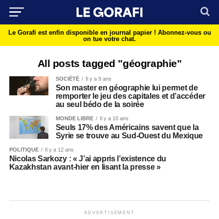
Le Gorafi est enfin disponible en journal papier !
Abonnez-vous ou
on tue votre chat.
All posts tagged "géographie"
SOCIÉTÉ
Il y a 9 ans
Son master en géographie lui permet de
remporter le jeu des capitales et d’accéder
au seul bédo de la soirée
MONDE LIBRE
Il y a 10 ans
Seuls 17% des Américains savent que la
Syrie se trouve au Sud-Ouest du Mexique
POLITIQUE
Il y a 12 ans
Nicolas Sarkozy : « J’ai appris l’existence du
Kazakhstan avant-hier en lisant la presse »
ADVERTISEMENT