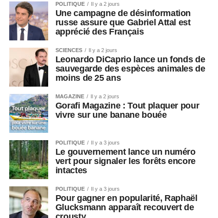
POLITIQUE
Il y a 2 jours
Une campagne de désinformation
russe assure que Gabriel Attal est
apprécié des Français
SCIENCES
Il y a 2 jours
Leonardo DiCaprio lance un fonds de
sauvegarde des espèces animales de
moins de 25 ans
MAGAZINE
Il y a 2 jours
Gorafi Magazine : Tout plaquer pour
vivre sur une banane bouée
POLITIQUE
Il y a 3 jours
Le gouvernement lance un numéro
vert pour signaler les forêts encore
intactes
POLITIQUE
Il y a 3 jours
Pour gagner en popularité, Raphaël
Glucksmann apparaît recouvert de
crousty