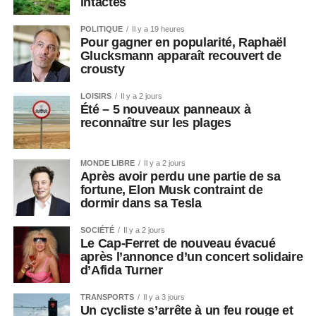
intactes
POLITIQUE
Il y a 19 heures
Pour gagner en popularité, Raphaël
Glucksmann apparaît recouvert de
crousty
LOISIRS
Il y a 2 jours
Été – 5 nouveaux panneaux à
reconnaître sur les plages
MONDE LIBRE
Il y a 2 jours
Après avoir perdu une partie de sa
fortune, Elon Musk contraint de
dormir dans sa Tesla
SOCIÉTÉ
Il y a 2 jours
Le Cap-Ferret de nouveau évacué
après l’annonce d’un concert solidaire
d’Afida Turner
TRANSPORTS
Il y a 3 jours
Un cycliste s’arrête à un feu rouge et