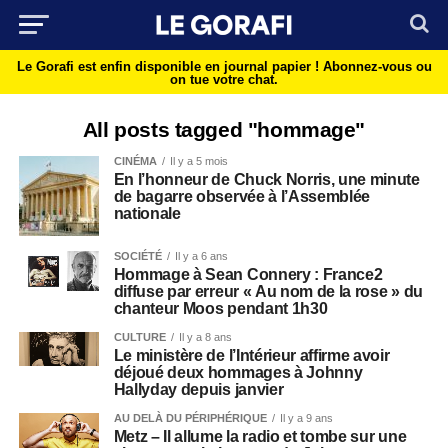
Le Gorafi est enfin disponible en journal papier !
Abonnez-vous ou
on tue votre chat.
All posts tagged "hommage"
CINÉMA
Il y a 5 mois
En l’honneur de Chuck Norris, une minute
de bagarre observée à l’Assemblée
nationale
SOCIÉTÉ
Il y a 6 ans
Hommage à Sean Connery : France2
diffuse par erreur « Au nom de la rose » du
chanteur Moos pendant 1h30
CULTURE
Il y a 8 ans
Le ministère de l’Intérieur affirme avoir
déjoué deux hommages à Johnny
Hallyday depuis janvier
AU DELÀ DU PÉRIPHÉRIQUE
Il y a 9 ans
Metz – Il allume la radio et tombe sur une