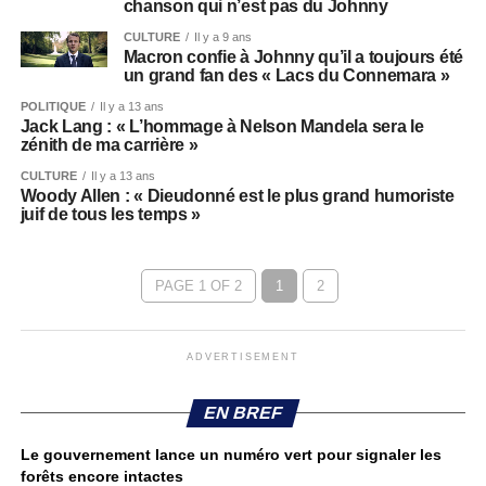
chanson qui n’est pas du Johnny
CULTURE
Il y a 9 ans
Macron confie à Johnny qu’il a toujours été
un grand fan des « Lacs du Connemara »
POLITIQUE
Il y a 13 ans
Jack Lang : « L’hommage à Nelson Mandela sera le
zénith de ma carrière »
CULTURE
Il y a 13 ans
Woody Allen : « Dieudonné est le plus grand humoriste
juif de tous les temps »
PAGE 1 OF 2
1
2
ADVERTISEMENT
EN BREF
Le gouvernement lance un numéro vert pour signaler les
forêts encore intactes