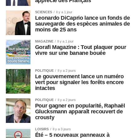
apprécié des Français
SCIENCES
Il y a 1 jour
Leonardo DiCaprio lance un fonds de
sauvegarde des espèces animales de
moins de 25 ans
MAGAZINE
Il y a 1 jour
Gorafi Magazine : Tout plaquer pour
vivre sur une banane bouée
POLITIQUE
Il y a 2 jours
Le gouvernement lance un numéro
vert pour signaler les forêts encore
intactes
POLITIQUE
Il y a 2 jours
Pour gagner en popularité, Raphaël
Glucksmann apparaît recouvert de
crousty
LOISIRS
Il y a 3 jours
Été – 5 nouveaux panneaux à