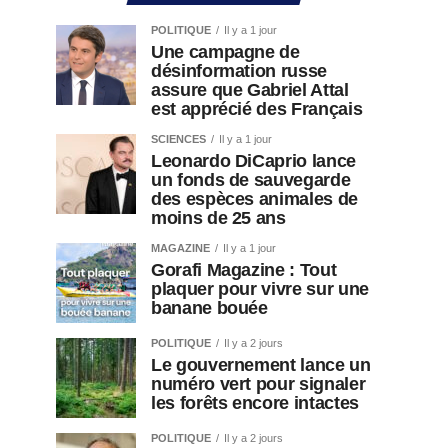
POLITIQUE
Il y a 1 jour
Une campagne de
désinformation russe
assure que Gabriel Attal
est apprécié des Français
SCIENCES
Il y a 1 jour
Leonardo DiCaprio lance
un fonds de sauvegarde
des espèces animales de
moins de 25 ans
MAGAZINE
Il y a 1 jour
Gorafi Magazine : Tout
plaquer pour vivre sur une
banane bouée
POLITIQUE
Il y a 2 jours
Le gouvernement lance un
numéro vert pour signaler
les forêts encore intactes
POLITIQUE
Il y a 2 jours