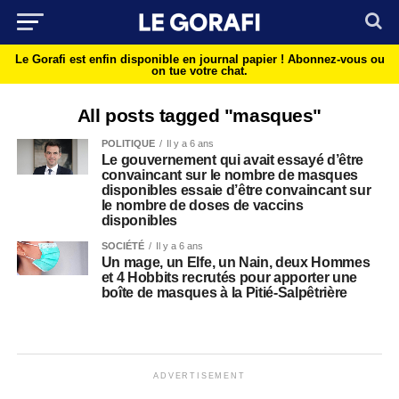
Le Gorafi est enfin disponible en journal papier !
Abonnez-vous ou
on tue votre chat.
All posts tagged "masques"
POLITIQUE
Il y a 6 ans
Le gouvernement qui avait essayé d’être
convaincant sur le nombre de masques
disponibles essaie d’être convaincant sur
le nombre de doses de vaccins
disponibles
SOCIÉTÉ
Il y a 6 ans
Un mage, un Elfe, un Nain, deux Hommes
et 4 Hobbits recrutés pour apporter une
boîte de masques à la Pitié-Salpêtrière
ADVERTISEMENT