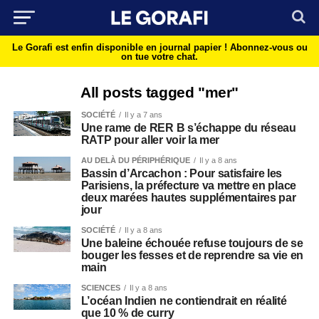
Le Gorafi est enfin disponible en journal papier !
Abonnez-vous ou
on tue votre chat.
All posts tagged "mer"
SOCIÉTÉ
Il y a 7 ans
Une rame de RER B s’échappe du réseau
RATP pour aller voir la mer
AU DELÀ DU PÉRIPHÉRIQUE
Il y a 8 ans
Bassin d’Arcachon : Pour satisfaire les
Parisiens, la préfecture va mettre en place
deux marées hautes supplémentaires par
jour
SOCIÉTÉ
Il y a 8 ans
Une baleine échouée refuse toujours de se
bouger les fesses et de reprendre sa vie en
main
SCIENCES
Il y a 8 ans
L’océan Indien ne contiendrait en réalité
que 10 % de curry