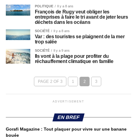
POLITIQUE
Il y a 8 ans
François de Rugy veut obliger les
entreprises à faire le tri avant de jeter leurs
déchets dans les océans
SOCIÉTÉ
Il y a 8 ans
Var : des touristes se plaignent de la mer
trop salée
SOCIÉTÉ
Il y a 9 ans
Ils vont à la plage pour profiter du
réchauffement climatique en famille
PAGE 2 OF 3
1
2
3
ADVERTISEMENT
EN BREF
Gorafi Magazine : Tout plaquer pour vivre sur une banane
bouée