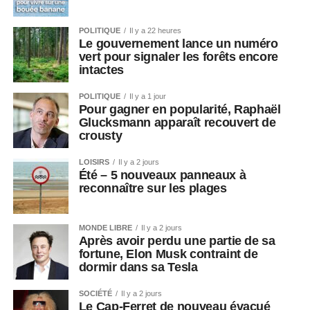
POLITIQUE
Il y a 22 heures
Le gouvernement lance un numéro
vert pour signaler les forêts encore
intactes
POLITIQUE
Il y a 1 jour
Pour gagner en popularité, Raphaël
Glucksmann apparaît recouvert de
crousty
LOISIRS
Il y a 2 jours
Été – 5 nouveaux panneaux à
reconnaître sur les plages
MONDE LIBRE
Il y a 2 jours
Après avoir perdu une partie de sa
fortune, Elon Musk contraint de
dormir dans sa Tesla
SOCIÉTÉ
Il y a 2 jours
Le Cap-Ferret de nouveau évacué