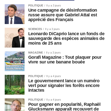
POLITIQUE
Il y a 3 jours
Une campagne de désinformation
russe assure que Gabriel Attal est
apprécié des Français
SCIENCES
Il y a 3 jours
Leonardo DiCaprio lance un fonds de
sauvegarde des espèces animales de
moins de 25 ans
MAGAZINE
Il y a 3 jours
Gorafi Magazine : Tout plaquer pour
vivre sur une banane bouée
POLITIQUE
Il y a 4 jours
Le gouvernement lance un numéro
vert pour signaler les forêts encore
intactes
POLITIQUE
Il y a 4 jours
Pour gagner en popularité, Raphaël
Glucksmann apparaît recouvert de