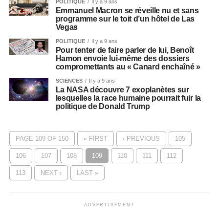
POLITIQUE
Il y a 9 ans
Emmanuel Macron se réveille nu et sans
programme sur le toit d’un hôtel de Las
Vegas
POLITIQUE
Il y a 9 ans
Pour tenter de faire parler de lui, Benoît
Hamon envoie lui-même des dossiers
compromettants au « Canard enchaîné »
SCIENCES
Il y a 9 ans
La NASA découvre 7 exoplanètes sur
lesquelles la race humaine pourrait fuir la
politique de Donald Trump
PAGE 109 OF 150
« FIRST
‹ PREVIOUS
105
106
107
108
109
110
111
112
113
NEXT ›
LAST »
ADVERTISEMENT