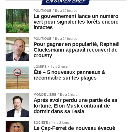
EN SUPER BREF
POLITIQUE
Il y a 19 heures
Le gouvernement lance un numéro
vert pour signaler les forêts encore
intactes
POLITIQUE
Il y a 24 heures
Pour gagner en popularité, Raphaël
Glucksmann apparaît recouvert de
crousty
LOISIRS
Il y a 2 jours
Été – 5 nouveaux panneaux à
reconnaître sur les plages
MONDE LIBRE
Il y a 2 jours
Après avoir perdu une partie de sa
fortune, Elon Musk contraint de
dormir dans sa Tesla
SOCIÉTÉ
Il y a 2 jours
Le Cap-Ferret de nouveau évacué