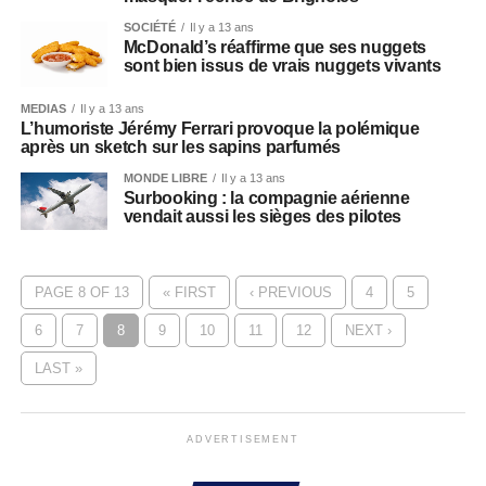
SOCIÉTÉ
Il y a 13 ans
McDonald’s réaffirme que ses nuggets
sont bien issus de vrais nuggets vivants
MEDIAS
Il y a 13 ans
L’humoriste Jérémy Ferrari provoque la polémique
après un sketch sur les sapins parfumés
MONDE LIBRE
Il y a 13 ans
Surbooking : la compagnie aérienne
vendait aussi les sièges des pilotes
PAGE 8 OF 13
« FIRST
‹ PREVIOUS
4
5
6
7
8
9
10
11
12
NEXT ›
LAST »
ADVERTISEMENT