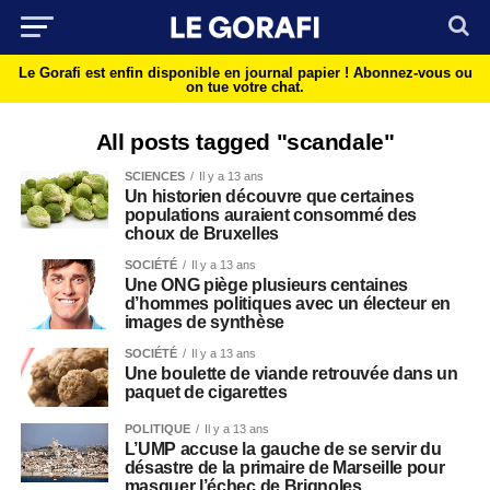
Le Gorafi est enfin disponible en journal papier !
Abonnez-vous ou
on tue votre chat.
All posts tagged "scandale"
SCIENCES
Il y a 13 ans
Un historien découvre que certaines
populations auraient consommé des
choux de Bruxelles
SOCIÉTÉ
Il y a 13 ans
Une ONG piège plusieurs centaines
d’hommes politiques avec un électeur en
images de synthèse
SOCIÉTÉ
Il y a 13 ans
Une boulette de viande retrouvée dans un
paquet de cigarettes
POLITIQUE
Il y a 13 ans
L’UMP accuse la gauche de se servir du
désastre de la primaire de Marseille pour
masquer l’échec de Brignoles