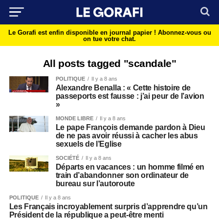
Le Gorafi est enfin disponible en journal papier !
Abonnez-vous ou
on tue votre chat.
All posts tagged "scandale"
POLITIQUE
Il y a 8 ans
Alexandre Benalla : « Cette histoire de
passeports est fausse : j’ai peur de l’avion
»
MONDE LIBRE
Il y a 8 ans
Le pape François demande pardon à Dieu
de ne pas avoir réussi à cacher les abus
sexuels de l’Eglise
SOCIÉTÉ
Il y a 8 ans
Départs en vacances : un homme filmé en
train d’abandonner son ordinateur de
bureau sur l’autoroute
POLITIQUE
Il y a 8 ans
Les Français incroyablement surpris d’apprendre qu’un
Président de la république a peut-être menti