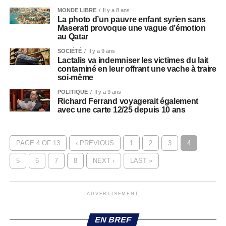
MONDE LIBRE
Il y a 8 ans
La photo d’un pauvre enfant syrien sans
Maserati provoque une vague d’émotion
au Qatar
SOCIÉTÉ
Il y a 9 ans
Lactalis va indemniser les victimes du lait
contaminé en leur offrant une vache à traire
soi-même
POLITIQUE
Il y a 9 ans
Richard Ferrand voyagerait également
avec une carte 12/25 depuis 10 ans
PAGE 4 OF 13
‹ PREVIOUS
1
2
3
4
5
6
7
8
NEXT ›
LAST »
ADVERTISEMENT
EN BREF