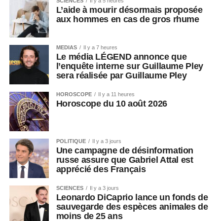
SCIENCES
Il y a 5 heures
L’aide à mourir désormais proposée
aux hommes en cas de gros rhume
MEDIAS
Il y a 7 heures
Le média LÉGEND annonce que
l’enquête interne sur Guillaume Pley
sera réalisée par Guillaume Pley
HOROSCOPE
Il y a 11 heures
Horoscope du 10 août 2026
POLITIQUE
Il y a 3 jours
Une campagne de désinformation
russe assure que Gabriel Attal est
apprécié des Français
SCIENCES
Il y a 3 jours
Leonardo DiCaprio lance un fonds de
sauvegarde des espèces animales de
moins de 25 ans