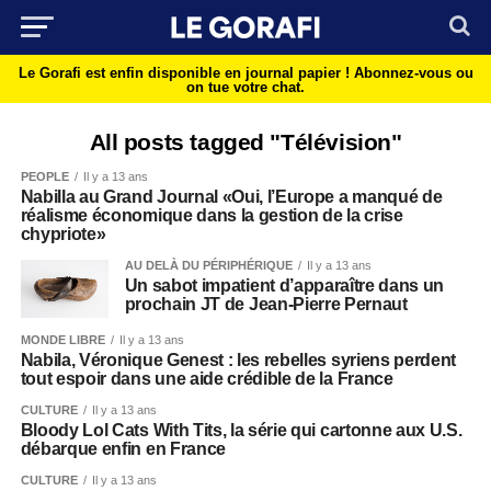
Le Gorafi est enfin disponible en journal papier !
Abonnez-vous ou
on tue votre chat.
All posts tagged "Télévision"
PEOPLE
Il y a 13 ans
Nabilla au Grand Journal «Oui, l’Europe a manqué de
réalisme économique dans la gestion de la crise
chypriote»
AU DELÀ DU PÉRIPHÉRIQUE
Il y a 13 ans
Un sabot impatient d’apparaître dans un
prochain JT de Jean-Pierre Pernaut
MONDE LIBRE
Il y a 13 ans
Nabila, Véronique Genest : les rebelles syriens perdent
tout espoir dans une aide crédible de la France
CULTURE
Il y a 13 ans
Bloody Lol Cats With Tits, la série qui cartonne aux U.S.
débarque enfin en France
CULTURE
Il y a 13 ans