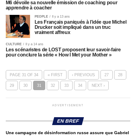
M6 dévoile sa nouvelle émission de coaching pour
apprendre à coacher
PEOPLE
Il y a 13 ans
Les Français paniqués à l’idée que Michel
Drucker soit impliqué dans un truc
vraiment affreux
CULTURE
Il y a 14 ans
Les scénaristes de LOST proposent leur savoir-faire
pour conclure la série « How I Met your Mother »
PAGE 31 OF 34
« FIRST
‹ PREVIOUS
27
28
29
30
31
32
33
34
NEXT ›
ADVERTISEMENT
EN BREF
Une campagne de désinformation russe assure que Gabriel