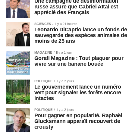
Une campagne de désinformation
russe assure que Gabriel Attal est
apprécié des Français
SCIENCES
Il y a 21 heures
Leonardo DiCaprio lance un fonds de
sauvegarde des espèces animales de
moins de 25 ans
MAGAZINE
Il y a 1 jour
Gorafi Magazine : Tout plaquer pour
vivre sur une banane bouée
POLITIQUE
Il y a 2 jours
Le gouvernement lance un numéro
vert pour signaler les forêts encore
intactes
POLITIQUE
Il y a 2 jours
Pour gagner en popularité, Raphaël
Glucksmann apparaît recouvert de
crousty