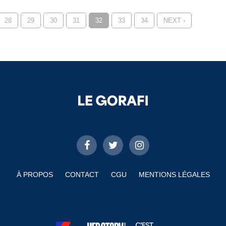
28
29
30
31
32
33
34
NEXT ›
À PROPOS
CONTACT
CGU
MENTIONS LÉGALES