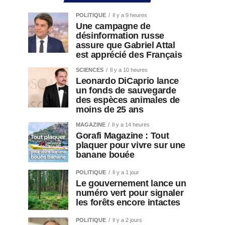
POLITIQUE
Il y a 9 heures
Une campagne de
désinformation russe
assure que Gabriel Attal
est apprécié des Français
SCIENCES
Il y a 10 heures
Leonardo DiCaprio lance
un fonds de sauvegarde
des espèces animales de
moins de 25 ans
MAGAZINE
Il y a 14 heures
Gorafi Magazine : Tout
plaquer pour vivre sur une
banane bouée
POLITIQUE
Il y a 1 jour
Le gouvernement lance un
numéro vert pour signaler
les forêts encore intactes
POLITIQUE
Il y a 2 jours