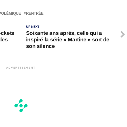
POLÉMIQUE
RENTRÉE
UP NEXT
ockets
Soixante ans après, celle qui a
 des
inspiré la série « Martine » sort de
son silence
ADVERTISEMENT