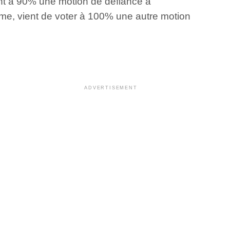
ient à 90% une motion de défiance à
-même, vient de voter à 100% une autre motion
ADVERTISEMENT