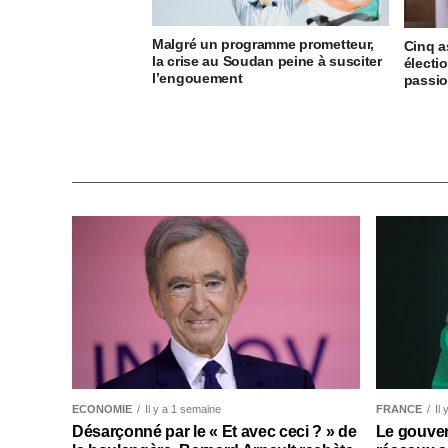
Malgré un programme prometteur,
Cinq a
la crise au Soudan peine à susciter
électio
l’engouement
passi
ECONOMIE
Il y a 1 semaine
FRANCE
Il
Désarçonné par le « Et avec ceci ? » de
Le gouver