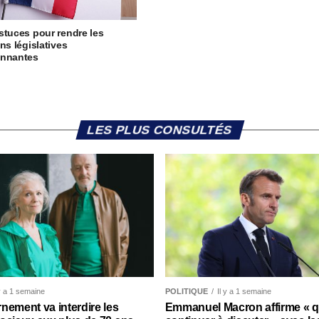
stuces pour rendre les
ns législatives
onnantes
LES PLUS CONSULTÉS
 y a 1 semaine
POLITIQUE
Il y a 1 semaine
nement va interdire les
Emmanuel Macron affirme « qu’