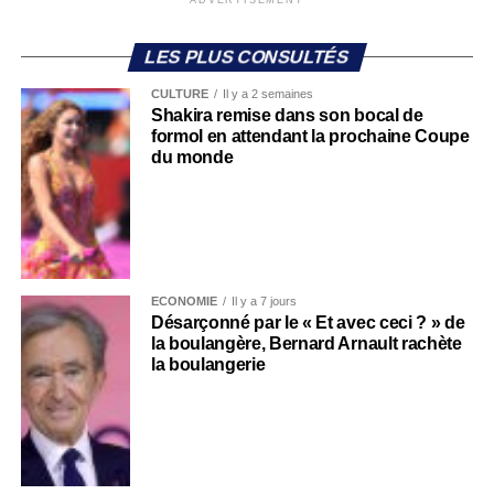
ADVERTISEMENT
LES PLUS CONSULTÉS
CULTURE
Il y a 2 semaines
Shakira remise dans son bocal de
formol en attendant la prochaine Coupe
du monde
ECONOMIE
Il y a 7 jours
Désarçonné par le « Et avec ceci ? » de
la boulangère, Bernard Arnault rachète
la boulangerie