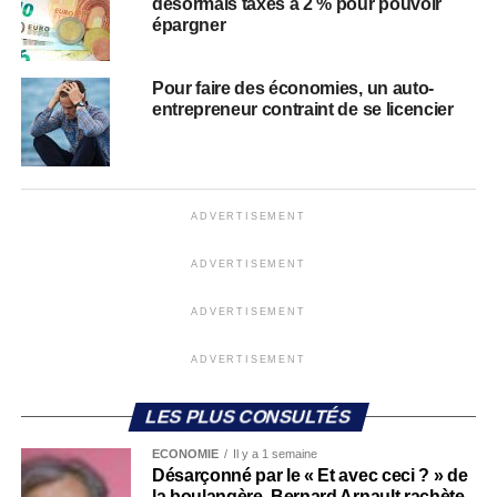
désormais taxés à 2 % pour pouvoir
épargner
Pour faire des économies, un auto-
entrepreneur contraint de se licencier
ADVERTISEMENT
ADVERTISEMENT
ADVERTISEMENT
ADVERTISEMENT
LES PLUS CONSULTÉS
ECONOMIE
Il y a 1 semaine
Désarçonné par le « Et avec ceci ? » de
la boulangère, Bernard Arnault rachète