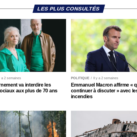
LES PLUS CONSULTÉS
 y a 2 semaines
POLITIQUE
Il y a 2 semaines
nement va interdire les
Emmanuel Macron affirme « qu’
ociaux aux plus de 70 ans
continuer à discuter » avec le
incendies