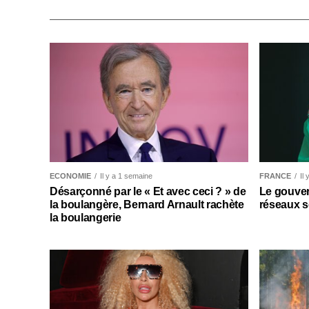
ECONOMIE
Il y a 1 semaine
FRANCE
Il
Désarçonné par le « Et avec ceci ? » de
Le gouver
la boulangère, Bernard Arnault rachète
réseaux s
la boulangerie