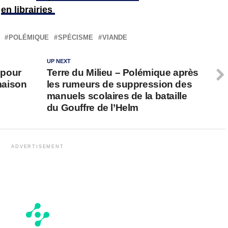
u
en librairies
POLÉMIQUE
SPÉCISME
VIANDE
UP NEXT
 pour
Terre du Milieu – Polémique après
 maison
les rumeurs de suppression des
manuels scolaires de la bataille
du Gouffre de l’Helm
ADVERTISEMENT