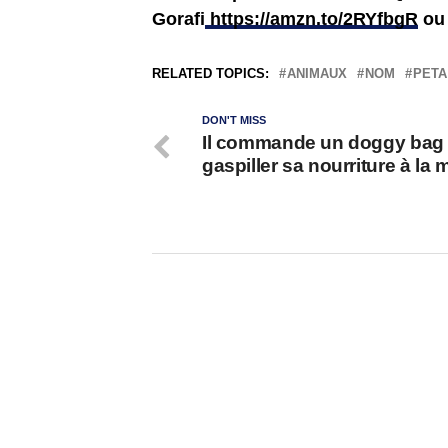
Gorafi
https://amzn.to/2RYfbgR
o
RELATED TOPICS:
ANIMAUX
NOM
PETA
DON'T MISS
Il commande un doggy bag
gaspiller sa nourriture à la