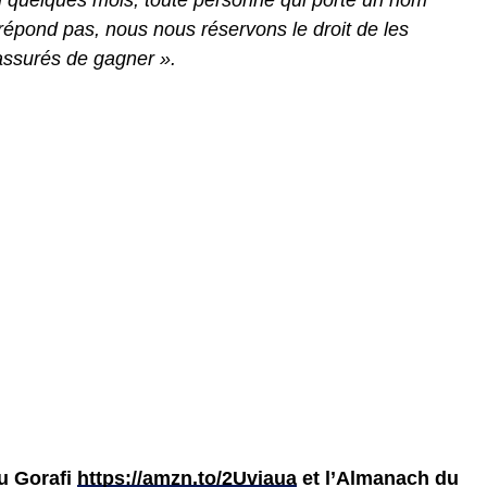
ici quelques mois, toute personne qui porte un nom
e répond pas, nous nous réservons le droit de les
assurés de gagner ».
du Gorafi
https://amzn.to/2Uviaua
et l’Almanach du