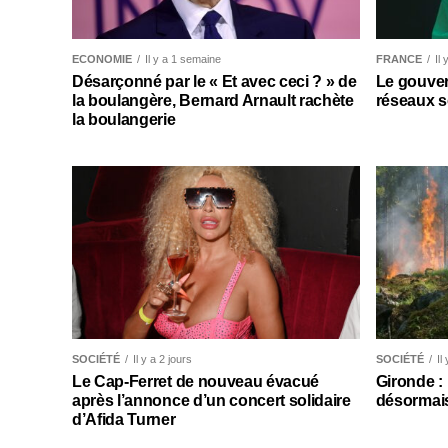
ECONOMIE
Il y a 1 semaine
FRANCE
Il
Désarçonné par le « Et avec ceci ? » de
Le gouver
la boulangère, Bernard Arnault rachète
réseaux s
la boulangerie
SOCIÉTÉ
Il y a 2 jours
SOCIÉTÉ
Il
Le Cap-Ferret de nouveau évacué
Gironde :
après l’annonce d’un concert solidaire
désormais
d’Afida Turner