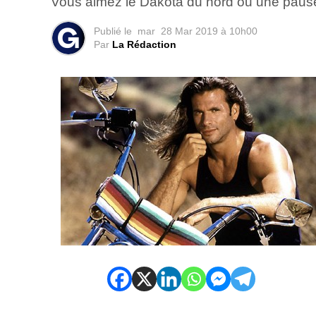
Vous aimez le Dakota du nord ou une pause
Publié le
mar
28 Mar 2019 à 10h00
Par
La Rédaction