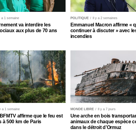
 y a 1 semaine
POLITIQUE
Il y a 2 semaines
nement va interdire les
Emmanuel Macron affirme « qu’
ociaux aux plus de 70 ans
continuer à discuter » avec le
incendies
 y a 1 semaine
MONDE LIBRE
Il y a 7 jours
 BFMTV affirme que le feu est
Une arche en bois transporta
 à 500 km de Paris
animaux de chaque espèce c
dans le détroit d’Ormuz