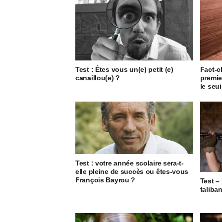
Test : Êtes vous un(e) petit (e)
Fact-c
canaillou(e) ?
premie
le seu
Test : votre année scolaire sera-t-
elle pleine de succès ou êtes-vous
François Bayrou ?
Test –
taliban