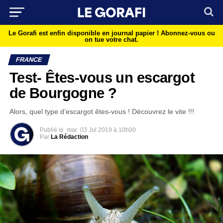
Le Gorafi est enfin disponible en journal papier !
Abonnez-vous ou
on tue votre chat.
FRANCE
Test- Êtes-vous un escargot
de Bourgogne ?
Alors, quel type d’escargot êtes-vous ! Découvrez le vite !!!
Publié le
mar
03 Jul 2019 à 10h00
Par
La Rédaction