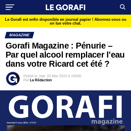
Le Gorafi est enfin disponible en journal papier !
Abonnez-vous ou
on tue votre chat.
MAGAZINE
Gorafi Magazine : Pénurie –
Par quel alcool remplacer l’eau
dans votre Ricard cet été ?
Publié le
mar
03 Mar 2023 à 10h00
Par
La Rédaction