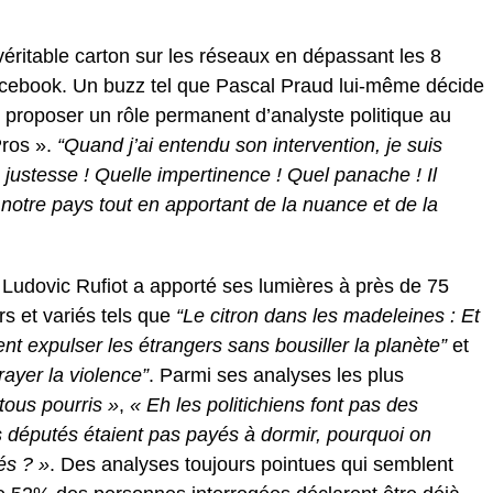
 véritable carton sur les réseaux en dépassant les 8
acebook. Un buzz tel que Pascal Praud lui-même décide
 proposer un rôle permanent d’analyste politique au
Pros ».
“Quand j’ai entendu son intervention, je suis
 justesse ! Quelle impertinence ! Quel panache ! Il
e notre pays tout en apportant de la nuance et de la
 Ludovic Rufiot a apporté ses lumières à près de 75
rs et variés tels que
“Le citron dans les madeleines : Et
t expulser les étrangers sans bousiller la planète”
et
rayer la violence”
. Parmi ses analyses les plus
tous pourris »
,
« Eh les politichiens font pas des
s députés étaient pas payés à dormir, pourquoi on
és ? »
. Des analyses toujours pointues qui semblent