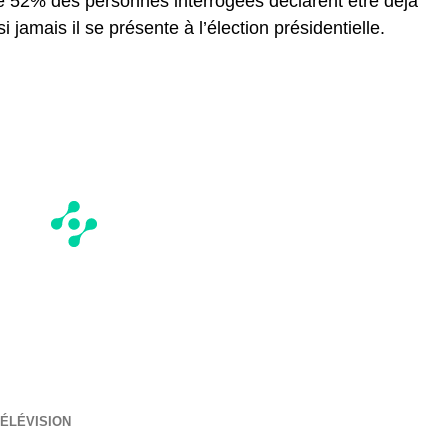
e 52% des personnes interrogées déclarent être déjà
 jamais il se présente à l’élection présidentielle.
ÉLÉVISION