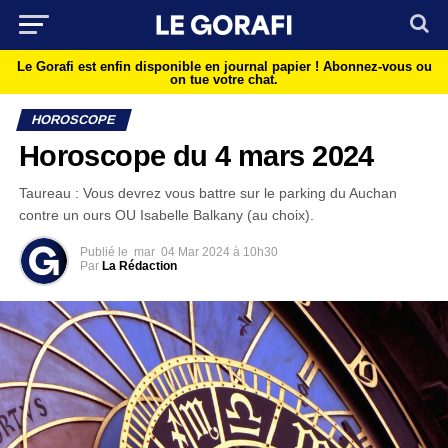
Le Gorafi est enfin disponible en journal papier !
Abonnez-vous ou
on tue votre chat.
HOROSCOPE
Horoscope du 4 mars 2024
Taureau : Vous devrez vous battre sur le parking du Auchan
contre un ours OU Isabelle Balkany (au choix).
Publié le
mar
04 Mar 2024 à 10h30
Par
La Rédaction