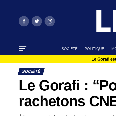
SOCIÉTÉ
POLITIQUE
MO
Le Gorafi est
SOCIÉTÉ
Le Gorafi : “P
rachetons CN