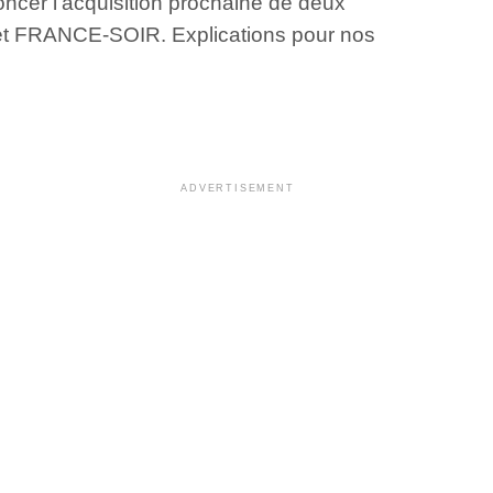
ncer l’acquisition prochaine de deux
S et FRANCE-SOIR. Explications pour nos
ADVERTISEMENT