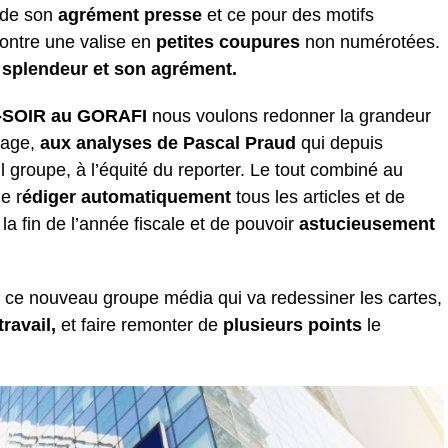
é de son
agrément presse
et ce pour des motifs
contre une valise en
petites coupures
non numérotées.
a
splendeur et son agrément.
SOIR au GORAFI
nous voulons redonner la grandeur
tage,
aux analyses de Pascal Praud
qui depuis
il groupe, à l’équité du reporter. Le tout combiné au
e r
édiger automatiquement
tous les articles et de
 la fin de l’année fiscale et de pouvoir
astucieusement
 ce nouveau groupe média qui va redessiner les cartes,
travail,
et faire remonter de
plusieurs points
le