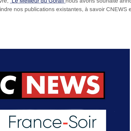
ivre,
“Le Meilleur du Gorafi”
nous avons souhaité anno
joindre nos publications existantes, à savoir CNEW