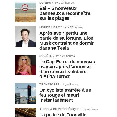
LOISIRS
Il y a 14 heures
Été – 5 nouveaux
panneaux à reconnaître
sur les plages
MONDE LIBRE
Il y a 17 heures
Après avoir perdu une
partie de sa fortune, Elon
Musk contraint de dormir
dans sa Tesla
SOCIÉTÉ
Il y a 21 heures
Le Cap-Ferret de nouveau
évacué après l’annonce
d’un concert solidaire
d’Afida Turner
TRANSPORTS
Il y a 2 jours
Un cycliste s’arrête à un
feu rouge et meurt
instantanément
AU DELÀ DU PÉRIPHÉRIQUE
Il y a 2 jours
La police de Toonville