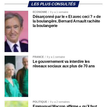
LES PLUS CONSULTÉS
ECONOMIE
Il y a 1 semaine
Désarçonné par le « Et avec ceci ? » de
la boulangère, Bernard Arnault rachète
la boulangerie
FRANCE
Il y a 1 semaine
Le gouvernement va interdire les
réseaux sociaux aux plus de 70 ans
POLITIQUE
Il y a 2 semaines
Emmanuel Macron affirme « qu’il faut