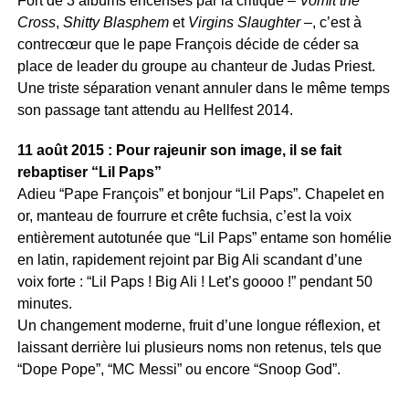
Fort de 3 albums encensés par la critique –
Vomit the
Cross
,
Shitty Blasphem
et
Virgins Slaughter
–, c’est à
contrecœur que le pape François décide de céder sa
place de leader du groupe au chanteur de Judas Priest.
Une triste séparation venant annuler dans le même temps
son passage tant attendu au Hellfest 2014.
11 août 2015 : Pour rajeunir son image, il se fait
rebaptiser “Lil Paps”
Adieu “Pape François” et bonjour “Lil Paps”. Chapelet en
or, manteau de fourrure et crête fuchsia, c’est la voix
entièrement autotunée que “Lil Paps” entame son homélie
en latin, rapidement rejoint par Big Ali scandant d’une
voix forte : “Lil Paps ! Big Ali ! Let’s goooo !” pendant 50
minutes.
Un changement moderne, fruit d’une longue réflexion, et
laissant derrière lui plusieurs noms non retenus, tels que
“Dope Pope”, “MC Messi” ou encore “Snoop God”.