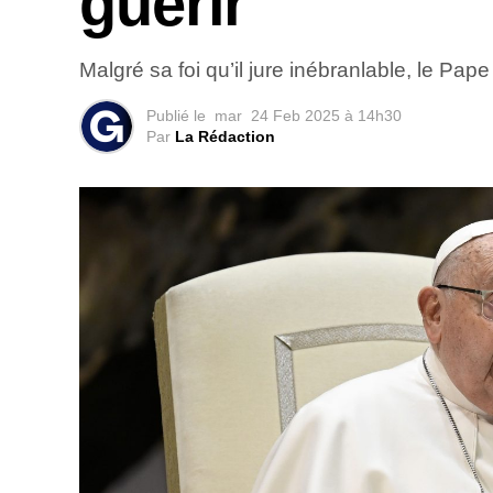
guérir
Malgré sa foi qu’il jure inébranlable, le P
Publié le
mar
24 Feb 2025 à 14h30
Par
La Rédaction