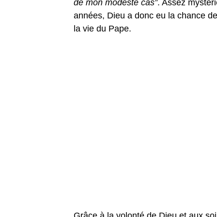
de mon modeste cas”
. Assez mystér
années, Dieu a donc eu la chance de
la vie du Pape.
Grâce à la volonté de Dieu et aux s