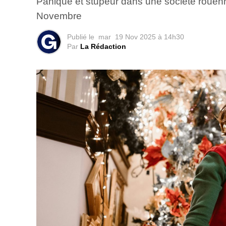
Panique et stupeur dans une société rouennai
Novembre
Publié le
mar
19 Nov 2025 à 14h30
Par
La Rédaction