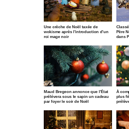
Une crèche de Noël taxée de
Classé 
wokisme après l’introduction d’un
Père N
roi mage noir
dans P
Maud Bregeon annonce que l’État
À comp
prélévera sous le sapin un cadeau
plus f
par foyer le soir de Noël
prélèv