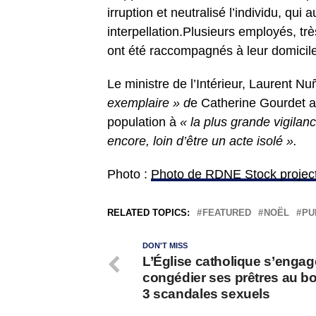
irruption et neutralisé l’individu, qui a
interpellation.Plusieurs employés, trè
ont été raccompagnés à leur domicile
Le ministre de l’Intérieur, Laurent N
exemplaire » d
e Catherine Gourdet ain
population à
« la plus grande vigila
encore, loin d’être un acte isolé ».
Photo :
Photo de RDNE Stock projec
RELATED TOPICS:
FEATURED
NOËL
PU
DON'T MISS
L’Église catholique s’engag
congédier ses prêtres au b
3 scandales sexuels