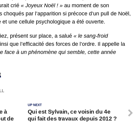
urait crié
« Joyeux Noël ! »
au moment de son
s choqués par l’apparition si précoce d’un pull de Noël,
 et une cellule psychologique a été ouverte.
uñez, présent sur place, a salué
« le sang-froid
si que l’efficacité des forces de l’ordre. Il appelle la
nce face à un phénomène qui semble, cette année
t
LL
UP NEXT
e à
Qui est Sylvain, ce voisin du 4e
out de
qui fait des travaux depuis 2012 ?