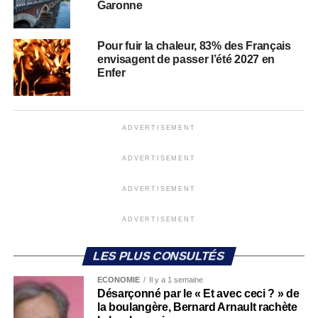
Garonne
Pour fuir la chaleur, 83% des Français
envisagent de passer l’été 2027 en
Enfer
ADVERTISEMENT
ADVERTISEMENT
ADVERTISEMENT
ADVERTISEMENT
LES PLUS CONSULTÉS
ECONOMIE
Il y a 1 semaine
Désarçonné par le « Et avec ceci ? » de
la boulangère, Bernard Arnault rachète