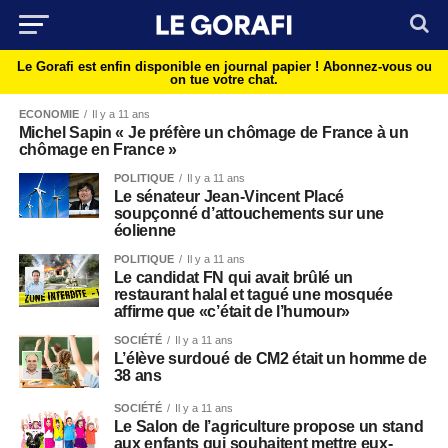
Le Gorafi est enfin disponible en journal papier !
Abonnez-vous ou
on tue votre chat.
ECONOMIE
Il y a 11 ans
Michel Sapin « Je préfère un chômage de France à un
chômage en France »
POLITIQUE
Il y a 11 ans
Le sénateur Jean-Vincent Placé
soupçonné d’attouchements sur une
éolienne
POLITIQUE
Il y a 11 ans
Le candidat FN qui avait brûlé un
restaurant halal et tagué une mosquée
affirme que «c’était de l’humour»
SOCIÉTÉ
Il y a 11 ans
L’élève surdoué de CM2 était un homme de
38 ans
SOCIÉTÉ
Il y a 11 ans
Le Salon de l’agriculture propose un stand
aux enfants qui souhaitent mettre eux-