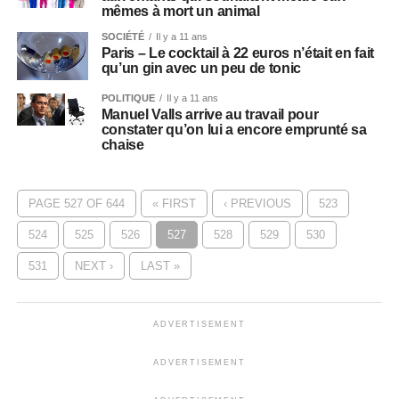
mêmes à mort un animal
SOCIÉTÉ
Il y a 11 ans
Paris – Le cocktail à 22 euros n’était en fait
qu’un gin avec un peu de tonic
POLITIQUE
Il y a 11 ans
Manuel Valls arrive au travail pour
constater qu’on lui a encore emprunté sa
chaise
PAGE 527 OF 644
« FIRST
‹ PREVIOUS
523
524
525
526
527
528
529
530
531
NEXT ›
LAST »
ADVERTISEMENT
ADVERTISEMENT