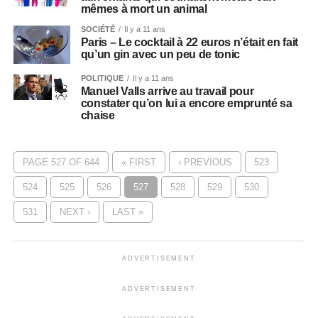
mêmes à mort un animal
SOCIÉTÉ
Il y a 11 ans
Paris – Le cocktail à 22 euros n’était en fait
qu’un gin avec un peu de tonic
POLITIQUE
Il y a 11 ans
Manuel Valls arrive au travail pour
constater qu’on lui a encore emprunté sa
chaise
PAGE 527 OF 644
« FIRST
‹ PREVIOUS
523
524
525
526
527
528
529
530
531
NEXT ›
LAST »
ADVERTISEMENT
ADVERTISEMENT