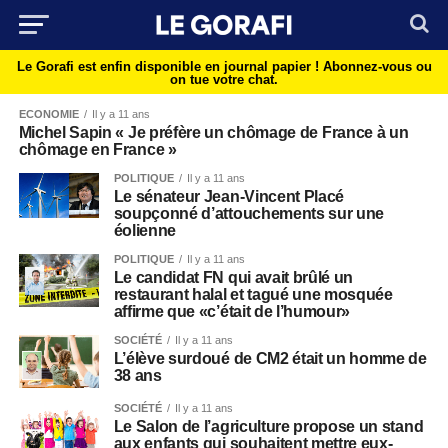
Le Gorafi est enfin disponible en journal papier !
Abonnez-vous ou
on tue votre chat.
ECONOMIE
Il y a 11 ans
Michel Sapin « Je préfère un chômage de France à un
chômage en France »
POLITIQUE
Il y a 11 ans
Le sénateur Jean-Vincent Placé
soupçonné d’attouchements sur une
éolienne
POLITIQUE
Il y a 11 ans
Le candidat FN qui avait brûlé un
restaurant halal et tagué une mosquée
affirme que «c’était de l’humour»
SOCIÉTÉ
Il y a 11 ans
L’élève surdoué de CM2 était un homme de
38 ans
SOCIÉTÉ
Il y a 11 ans
Le Salon de l’agriculture propose un stand
aux enfants qui souhaitent mettre eux-